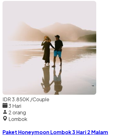
IDR 3.850K
/Couple
3 Hari
2 orang
Lombok
Paket Honeymoon Lombok 3 Hari 2 Malam