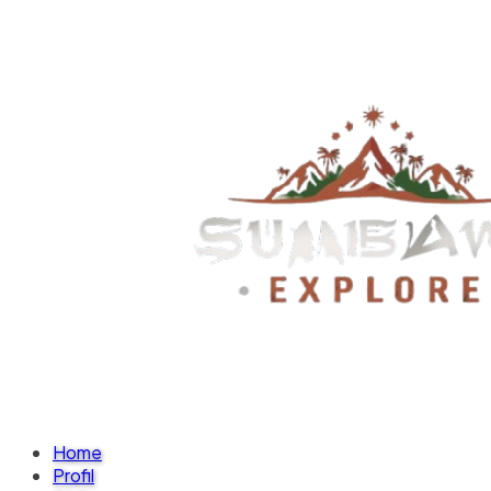
Home
Profil