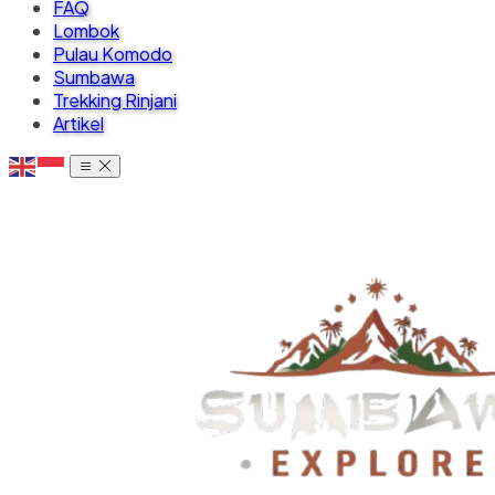
FAQ
Lombok
Pulau Komodo
Sumbawa
Trekking Rinjani
Artikel