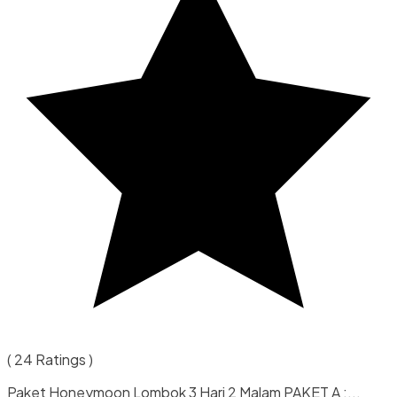
( 24 Ratings )
Paket Honeymoon Lombok 3 Hari 2 Malam PAKET A :...