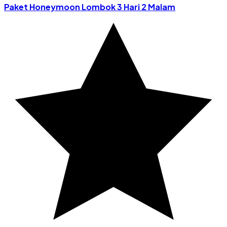
Paket Honeymoon Lombok 3 Hari 2 Malam