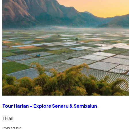
Tour Harian – Explore Senaru & Sembalun
1 Hari
IDR 175K