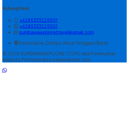
Hubungi Kami
+6285333225501
+6285333225501
sumbawaexploretravel@gmail.com
Desa Katua, Dompu, Nusa Tenggara Barat
© 2025 SUMBAWAEXPLORE.COM | Jasa Pembuatan
Website Profesional by balewebsite.com