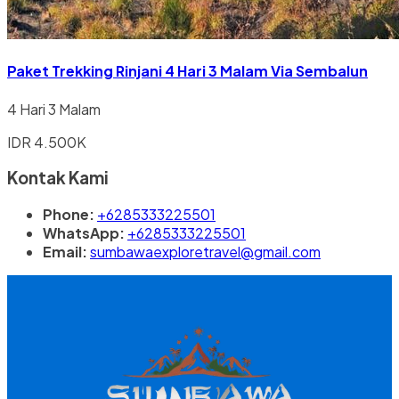
Paket Trekking Rinjani 4 Hari 3 Malam Via Sembalun
4 Hari 3 Malam
IDR 4.500K
Kontak Kami
Phone:
+6285333225501
WhatsApp:
+6285333225501
Email:
sumbawaexploretravel@gmail.com