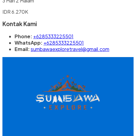
3 Hari 2 Malam
IDR 6.270K
Kontak Kami
Phone:
+6285333225501
WhatsApp:
+6285333225501
Email:
sumbawaexploretravel@gmail.com